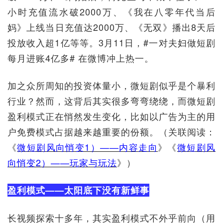
小时充值流水破2000万、《我在八零年代当后
妈》上线当日充值达2000万、《无双》播出8天后
投放收入超1亿等等。3月11日，#一对夫妇做短剧
每月进账4亿多# 在微博冲上热一。
加之众所周知的投资体量小，微短剧似乎是个暴利
行业？然而，这背后其实很多弯弯绕绕，而微短剧
盈利模式正在悄然发生变化，比如以广告为主的用
户免费模式占据越来越重要的份额。（关联阅读：
《
微短剧风向悄变1）——内容走向
》《
微短剧风
向悄变2）——玩家与玩法
》）
盈利模式——太阳底下没有新鲜事
长视频探索十多年，其实盈利模式不外乎前向（用