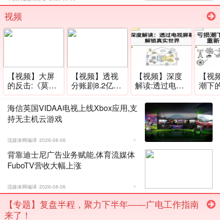
视频
【视频】大屏
【视频】透视
【视频】深度
【视
的反击:《莫得
分账剧8.2亿票
解读:透过电视
潮下的
闲》重写电视
房的商业逻辑
屏幕解锁真实
重新
规则
世界
海信英国VIDAA电视上线Xbox应用,支
持无主机云游戏
流媒体网编译
2026-08-06
背靠迪士尼广告业务赋能,体育流媒体
FuboTV营收大幅上涨
流媒体网编译
2026-08-06
【专题】复盘半程，聚力下半年——广电工作指南
来了！