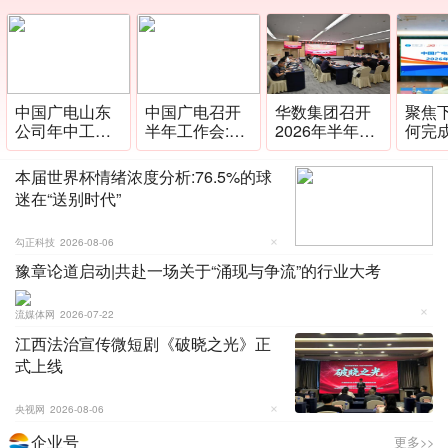
中国广电山东
中国广电召开
华数集团召开
聚焦
公司年中工作
半年工作会:推
2026年半年度
何完
会释放全面转
进一体化电
经营形势分析
务,新
型强烈信号
视、FAST频道
会
开20
本届世界杯情绪浓度分析:76.5%的球
落地
年度
迷在“送别时代”
会
勾正科技
2026-08-06
豫章论道启动|共赴一场关于“涌现与争流”的行业大考
流媒体网
2026-07-22
江西法治宣传微短剧《破晓之光》正
式上线
央视网
2026-08-06
企业号
更多>>