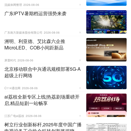
流媒体网整理
2026-08-06
广东IPTV暑期档运营强势来袭
广东南方新媒体股份有限公司
2026-08-06
洲明、利亚德、艾比森六企推
MicroLED、COB小间距新品
屏显时代
2026-08-06
北京移动联合中兴通讯规模部署5G-A
超级上行网络
C114通信网
2026-08-06
ai荔枝全新专区上线|热荔剧场重磅开
启,精品短剧一站畅享
江苏广电ai荔枝
2026-08-06
树立行业创新标杆,2025年度中国广播
电视设备工业协会科技创新奖揭晓