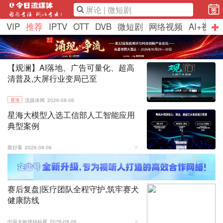
VIP
推荐
IPTV
OTT
DVB
微短剧
网络视频
AI+视听
【观澜】AI落地、广告可量化、超高
清普及,大屏行业变局已至
置顶
流媒体网
2026-08-06
星海大模型入选工信部人工智能应用
典型案例
聚好看
2026-08-06
赛后复盘|医疗团队全程守护,筑牢赛犬
健康防线
中国犬敏捷锦标赛
2026-08-06