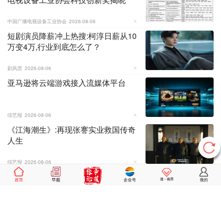
中国广播电视设备工业协会
2026-08-06
短剧演员降薪冲上热搜:柯淳日薪从10
万变4万,行业到底怎么了？
剧风营
2026-08-06
亚马逊将云端游戏接入流媒体平台
综艺报
2026-08-06
《江海潮生》:再现张謇实业救国传奇
人生
综艺报
2026-08-06
真人结合AI制作,拓宽真人剧创作边界
新剧观察
2026-08-06