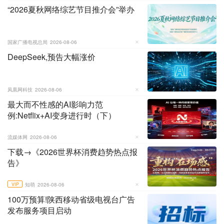
“2026夏秋网络综艺节目推介会”举办
国家广播电视总局
2026-08-06
DeepSeek,预告大幅涨价
凤凰网科技
2026-08-06
最大而不性感的AI影响力范
例:Netflix+AI变身进行时（下）
流媒体网
2026-08-06
下载→《2026世界杯消费趋势热点报
告》
VIP
知萌
2026-08-06
100万预算!陕西移动省级电视台广告
发布服务项目启动