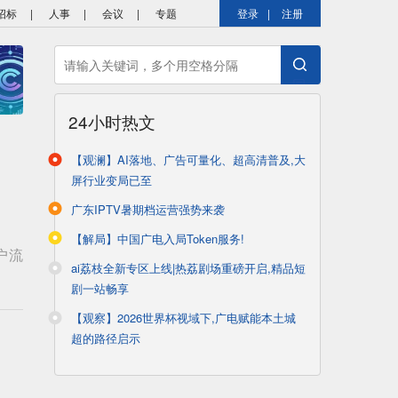
招标
|
人事
|
会议
|
专题
登录
|
注册
24小时热文
【观澜】AI落地、广告可量化、超高清普及,大
屏行业变局已至
广东IPTV暑期档运营强势来袭
【解局】中国广电入局Token服务!
户流
ai荔枝全新专区上线|热荔剧场重磅开启,精品短
剧一站畅享
【观察】2026世界杯视域下,广电赋能本土城
超的路径启示