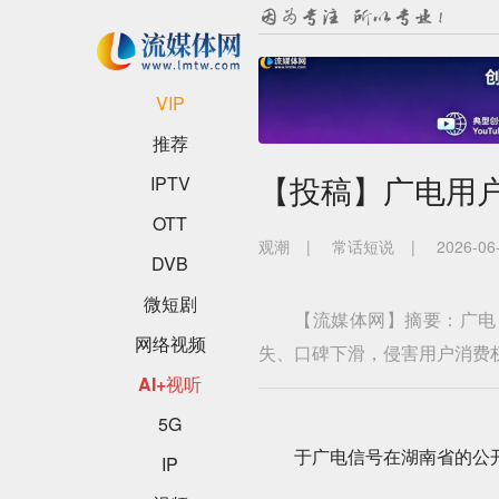
VIP
推荐
【投稿】广电用户
IPTV
OTT
观潮
|
常话短说
|
2026-06
DVB
微短剧
【流媒体网】摘要：广电
网络视频
失、口碑下滑，侵害用户消费
AI+视听
5G
于广电信号在湖南省的公开
IP