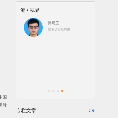
流 • 视界
路明玉
知不足而后有进
言
中国
高峰
专栏文章
更多