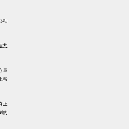
移动
建共
存量
上帮
真正
侧的