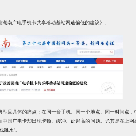
湖南广电手机卡共享移动基站网速偏低的建议》。
金博士
晴天
AI践行者
Who dares wins
云中
简图
视听激荡与变革
大道至简 徐徐图之
流小天
君畅
解析你所关注的行业大小事
新信息革命观察
型且具体的痛点：在同一台手机、同一个地点、同一时间点，
而中国广电卡却出现卡顿、缓冲、延迟高的问题。尤其是在上网
线跳水”。