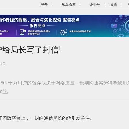
报告
|
豫章论道
|
企业号
|
政策
|
给局长写了封信!
-16
 5G 千万用户的留存取决于网络质量，长期网速劣势将导致用
权益。
问政平台上，一封给通信局长的信引发关注。