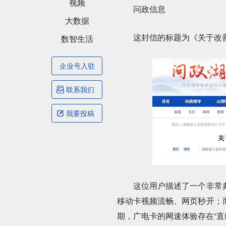
视频
问政信息
大数据
这封信的标题为《关于改善
数智生活
路明玉
灯少
知不足而后有进
行业观察者
企业号入驻
联系我们
庞梦婕
言知之易 行之难
我要投稿
周晓静
无问西东
这位用户描述了一个非常典
移动卡视频流畅、网页秒开；
期，广电卡的网速体验存在“直