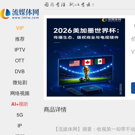
VIP
推荐
IPTV
OTT
DVB
微短剧
网络视频
AI+视听
商品详情
5G
IP
【流媒体网】摘要：收视第一却带不动