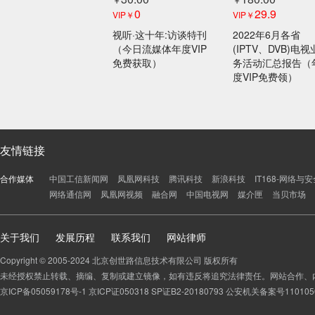
0
29.9
VIP￥
VIP￥
视听·这十年:访谈特刊
2022年6月各省
（今日流媒体年度VIP
(IPTV、DVB)电视
免费获取）
务活动汇总报告（
度VIP免费领）
友情链接
合作媒体
中国工信新闻网
凤凰网科技
腾讯科技
新浪科技
IT168-网络与
网络通信网
凤凰网视频
融合网
中国电视网
媒介匣
当贝市场
关于我们
发展历程
联系我们
网站律师
Copyright © 2005-2024 北京创世路信息技术有限公司 版权所有
未经授权禁止转载、摘编、复制或建立镜像，如有违反将追究法律责任。网站合作、内容监督
京ICP备05059178号-1
京ICP证050318 SP证B2-20180793
公安机关备案号1101050