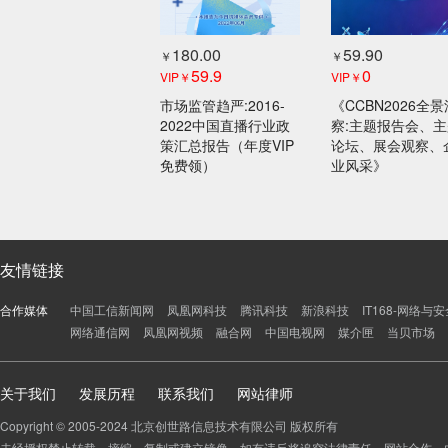
180.00
59.90
￥
￥
59.9
0
VIP￥
VIP￥
市场监管趋严:2016-
《CCBN2026全景
2022中国直播行业政
察:主题报告会、
策汇总报告（年度VIP
论坛、展会观察、
免费领）
业风采》
友情链接
合作媒体
中国工信新闻网
凤凰网科技
腾讯科技
新浪科技
IT168-网络与
网络通信网
凤凰网视频
融合网
中国电视网
媒介匣
当贝市场
关于我们
发展历程
联系我们
网站律师
Copyright © 2005-2024 北京创世路信息技术有限公司 版权所有
未经授权禁止转载、摘编、复制或建立镜像，如有违反将追究法律责任。网站合作、内容监督