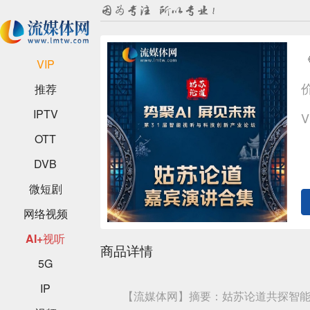
VIP
推荐
IPTV
OTT
DVB
微短剧
网络视频
AI+视听
商品详情
5G
IP
【流媒体网】摘要：姑苏论道共探智