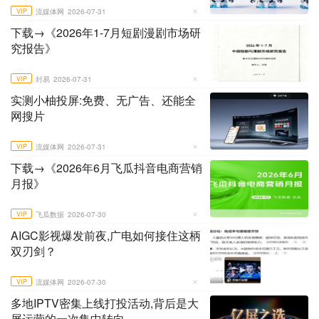
VIP
流媒体网
2026-07-31
下载→《2026年1-7月短剧漫剧市场研
究报告》
VIP
封易
2026-07-31
实测小柚投屏:免费、无广告、还能全
网搜片
VIP
流媒体网
2026-07-31
下载→《2026年6月飞瓜抖音电商营销
月报》
VIP
飞瓜数据
2026-07-30
AIGC影视爆发前夜,广电如何接住这柄
双刃剑？
VIP
流媒体网
2026-07-30
多地IPTV密集上线打投活动,背后是大
屏运营的一次集中转向