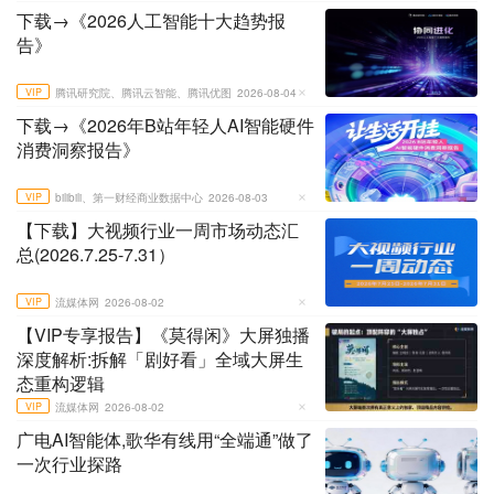
下载→《2026人工智能十大趋势报
告》
VIP
腾讯研究院、腾讯云智能、腾讯优图
2026-08-04
下载→《2026年B站年轻人AI智能硬件
消费洞察报告》
VIP
bilibili、第一财经商业数据中心
2026-08-03
【下载】大视频行业一周市场动态汇
总(2026.7.25-7.31）
VIP
流媒体网
2026-08-02
【VIP专享报告】《莫得闲》大屏独播
深度解析:拆解「剧好看」全域大屏生
态重构逻辑
VIP
流媒体网
2026-08-02
广电AI智能体,歌华有线用“全端通”做了
一次行业探路