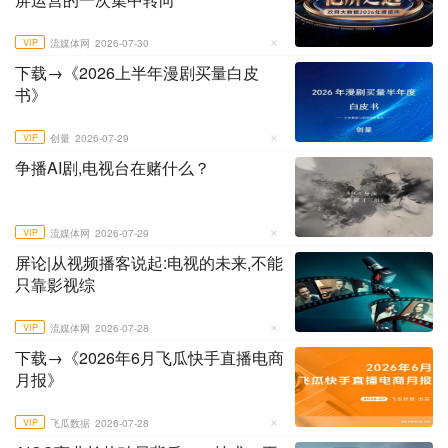
VIP
流媒体网
2026-07-30
下载→《2026上半年漫剧买量白皮
书》
VIP
创量
2026-07-29
争播AI剧,电视台在赌什么？
VIP
流媒体网
2026-07-29
屏论|从视频播客说起:电视的未来,不能
只靠影视综
VIP
流媒体网
2026-07-28
下载→《2026年6月飞瓜快手直播电商
月报》
VIP
飞瓜数据
2026-07-28