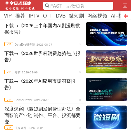
VIP
推荐
IPTV
OTT
DVB
微短剧
网络视频
AI+视听
下载→《2026上半年国内AI剧漫剧数
据报告》
VIP
DataEye研究院
2026-08-07
下载→《2026世界杯消费趋势热点报
告》
VIP
知萌
2026-08-06
下载→《2026年AI应用市场洞察报
告》
VIP
SensorTower
2026-08-05
深度观察|《微短剧发展管理办法》全
面影响产业链:制作、平台、投流都要
变
VIP
流媒体网
2026-08-04