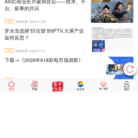
AIGC商业长片破局背后——技术、平
台、叙事的共识
VIP
流媒体网
2026-07-28
罗永浩选择“巨垃圾”的IPTV,大屏产业
如何反思？
VIP
流媒体网
2026-07-27
下载→《2026年618彩电市场洞察》
VIP
NielsenlQ
2026-07-27
从中剧到长剧,分账市场有何表现？
VIP
流媒体网
2026-07-27
【下载】大视频行业一周市场动态汇
总(2026.7.18-7.24）