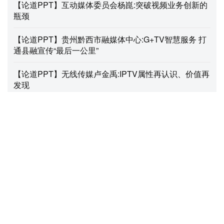
【论道PPT】互动媒体委员会杨崑:突破视频业务创新的
瓶颈
【论道PPT】贵州黔西市融媒体中心:G+TV智慧服务 打
通县融宣传“最后一公里”
【论道PPT】无线传媒卢金禹:IPTV属性再认识、价值再
发现
【论道PPT】国艺文津:新生态 新业态
【论道PPT】海看股份:海看爱宠的“萌”经济
关注流媒体视界
关注视听早报