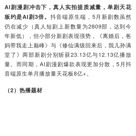
AI剧漫剧冲击下，真人实拍提质减量，单剧天花
抖音端原生端，5月新剧数虽然
板约是AI剧3倍。
仍在减少（真人短剧上新数量为2809部，达到今
年新低），但小部分新剧表现强势，《离婚后，爸
妈带我走上巅峰》与《修仙满级回来后，我儿孙满
堂了》两部新剧分别斩获23.13亿与12.13亿播放
量。而同期，AI剧漫剧爆款表现更加分散，5月抖
音端原生单月播放量天花板8亿+。
（2）热播题材