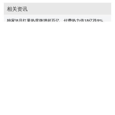
相关资讯
独家!8月红果热度微增超百亿、付费热力值18亿跌9%
6月红果数据:热度超百亿,创新高
红果厂牌 Q2 季度成长报告来啦！
预约量超百万,“新题材”带动真人剧回暖？
AI剧漫剧全年市场规模将达400亿!实现超预期增长！
关注流媒体视界
关注视听早报