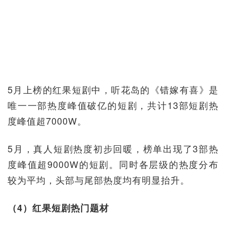
5月上榜的红果短剧中，听花岛的《错嫁有喜》是
唯一一部热度峰值破亿的短剧，共计13部短剧热
度峰值超7000W。
5月，真人短剧热度初步回暖，榜单出现了3部热
度峰值超9000W的短剧。同时各层级的热度分布
较为平均，头部与尾部热度均有明显抬升。
（4）红果短剧热门题材