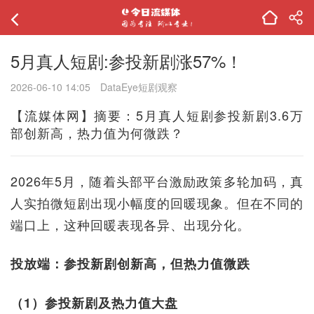
5月真人短剧:参投新剧涨57%！
2026-06-10 14:05
DataEye短剧观察
【流媒体网】摘要：5月真人短剧参投新剧3.6万
部创新高，热力值为何微跌？
2026年5月，随着头部平台激励政策多轮加码，真
人实拍微短剧出现小幅度的回暖现象。但在不同的
端口上，这种回暖表现各异、出现分化。
投放端：参投新剧创新高，但热力值微跌
（1）参投新剧及热力值大盘