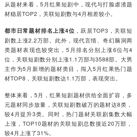
从题材来看，5月红果短剧中，现代与打脸虐渣题
材稳居TOP2，关联短剧数与4月相差较小。
，跃居TOP3，关联短
都市日常题材排名上涨4位
剧数上涨2.2万部。此外，现代言情、奇幻脑洞两
类题材表现也较突出，5月排名分别上涨6位与4
位，关联短剧数分别上涨1.1万部与3588部。大男
主作为5月新增的题材类目，闯入5月红果热门题
材TOP8，关联短剧数达1.1万部，表现突出。
整体来看，5月，红果短剧题材供给全面扩容，多
元题材同步放量，关联短剧数破万的题材达8类，
较4月提升3类。同时，热门题材关联剧集数大幅
上涨，TOP10题材的关联短剧总数接近20万部，