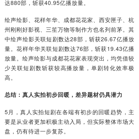
在关联短剧数与播放量两方面双领先，关联短剧数
达880部，斩获40.95亿播放量。
绘声绘影、花样年华、成都花花家、西安匣子、杭
州刚刚好影视、三笙万物等制作方也名列前茅。其
中绘声绘影关联短剧数达28部，斩获26.67亿播放
量。花样年华关联短剧数达76部，斩获19.43亿播
放量。绘声绘影与成都花花家表现突出，均凭借较
少关联短剧数斩获较高播放量，单剧转化效率极
高。
总结
：真人实拍初步回暖，差异题材仍具潜力
5月，真人实拍短剧在各端有初步的回暖趋势，主
要是从业者更加积极主动入局，但实际整体市场大