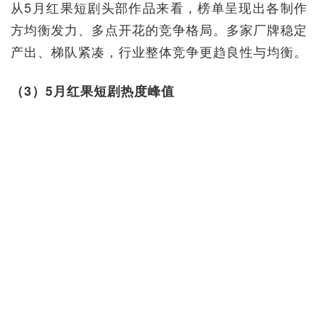
从5月红果短剧头部作品来看，榜单呈现出各制作
方均衡发力、多点开花的竞争格局。多家厂牌稳定
产出、梯队紧凑，行业整体竞争更趋良性与均衡。
（3）5月红果短剧热度峰值