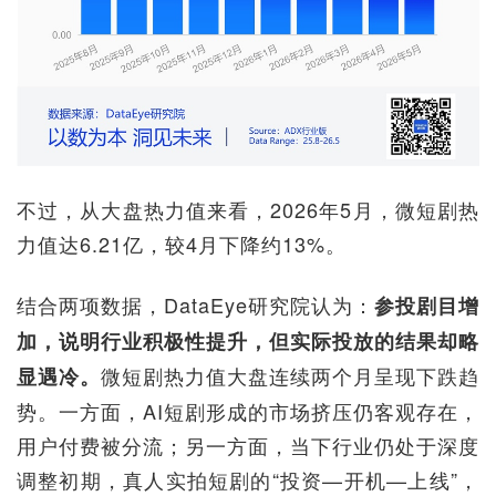
不过，从大盘热力值来看，2026年5月，微短剧热
力值达6.21亿，较4月下降约13%。
结合两项数据，DataEye研究院认为：
参投剧目增
加，说明行业积极性提升，但实际投放的结果却略
微短剧热力值大盘连续两个月呈现下跌趋
显遇冷。
势。一方面，AI短剧形成的市场挤压仍客观存在，
用户付费被分流；另一方面，当下行业仍处于深度
调整初期，真人实拍短剧的“投资—开机—上线”，