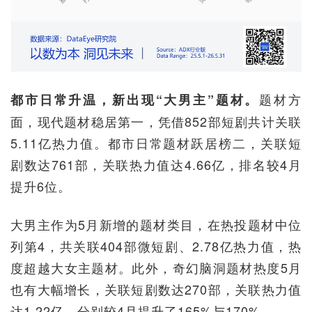
题材方
都市日常升温，
新出现
“大男主”题材。
面，现代题材稳居第一，凭借852部短剧共计关联
5.11亿热力值。都市日常题材跃居榜二，关联短
剧数达761部，关联热力值达4.66亿，排名较4月
提升6位。
大男主作为5月新增的题材类目，在热投题材中位
列第4，共关联404部微短剧、2.78亿热力值，热
度超越大女主题材。此外，奇幻脑洞题材热度5月
也有大幅增长，关联短剧数达270部，关联热力值
达1.22亿，分别较4月提升了165%与170%。