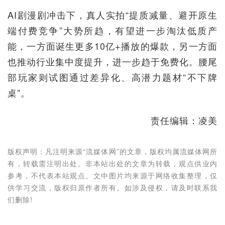
盘，仍有待进一步复苏。
AI剧漫剧冲击下，真人实拍“提质减量、避开原生
端付费竞争”大势所趋，有望进一步淘汰低质产
能，一方面诞生更多10亿+播放的爆款，另一方面
也推动行业集中度提升，进一步趋于免费化。腰尾
部玩家则试图通过差异化、高潜力题材“不下牌
桌”。
责任编辑：凌美
版权声明：凡注明来源“流媒体网”的文章，版权均属流媒体网所
有，转载需注明出处。非本站出处的文章为转载，观点供业内
参考，不代表本站观点。文中图片均来源于网络收集整理，仅
供学习交流，版权归原作者所有。如涉及侵权，请及时联系我
们删除!