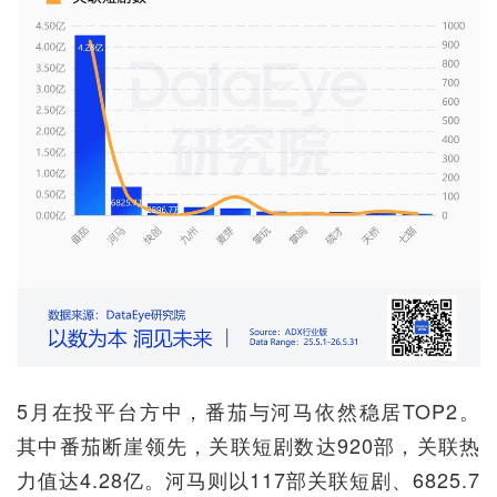
5月在投平台方中，番茄与河马依然稳居TOP2。
其中番茄断崖领先，关联短剧数达920部，关联热
力值达4.28亿。河马则以117部关联短剧、6825.7